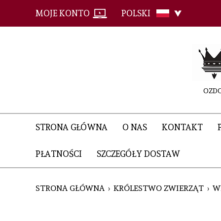
MOJE KONTO
POLSKI
OZDO
STRONA GŁÓWNA
O NAS
KONTAKT
PŁATNOŚCI
SZCZEGÓŁY DOSTAW
STRONA GŁÓWNA
KRÓLESTWO ZWIERZĄT
W